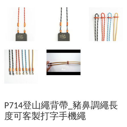
P714登山繩背帶_豬鼻調繩長
度可客製打字手機繩