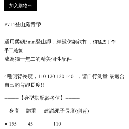
加入購物車
P714登山繩背帶
選用柔韌5mm登山繩，精緻仿銅鉤扣，
植鞣皮手作，
手工縫製
成為獨一無二的精美個性配件
4種側背長度，110 120 130 140 ，請自行測量 最適合
自己的背繩長度!!
=====【身型搭配參考值】=====
身高 體重 建議繩子長度(側背)
● 155 45 110