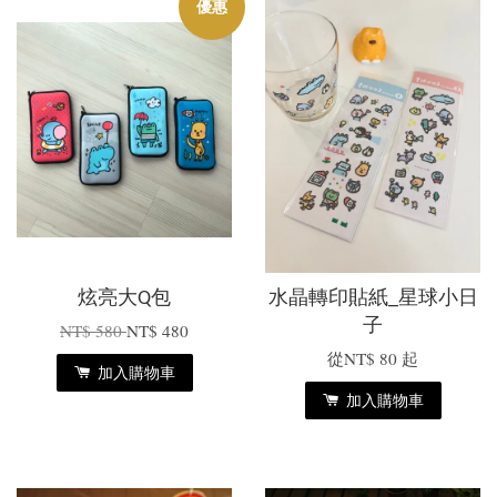
優惠
炫亮大Q包
水晶轉印貼紙_星球小日
子
NT$ 580
NT$ 480
從
NT$ 80
起
加入購物車
加入購物車