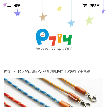
選單
購物車
›
首頁
P714登山繩背帶_豬鼻調繩長度可客製打字手機繩