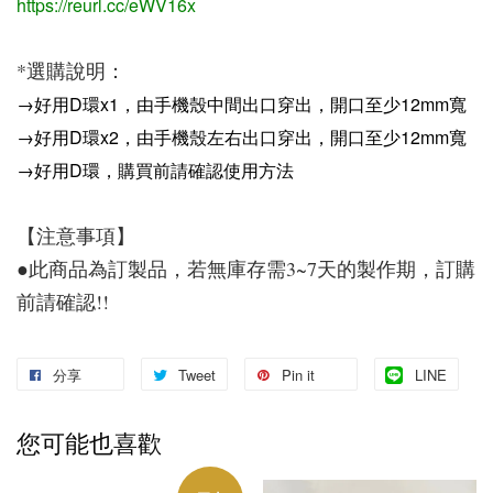
https://reurl.cc/eWV16x
*選購說明：
→好用D環x1，由手機殼中間出口穿出，開口至少12mm寬
→好用D環x2，由手機殼左右出口穿出，開口至少12mm寬
→好用D環，購買前請確認使用方法
【注意事項】
●此商品為訂製品，若無庫存需3~7天的製作期，訂購
前請確認!!
分享
Tweet
Pin it
LINE
您可能也喜歡