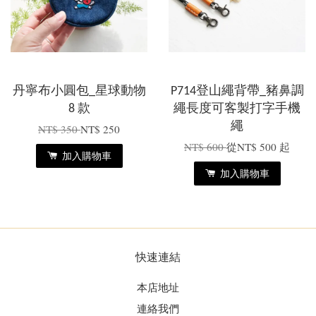
丹寧布小圓包_星球動物
P714登山繩背帶_豬鼻調
8 款
繩長度可客製打字手機
繩
NT$ 350
NT$ 250
NT$ 600
從
NT$ 500
起
加入購物車
加入購物車
快速連結
本店地址
連絡我們