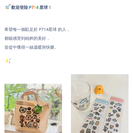
歡迎登陸
P
7
1
4
星球！
希望每一個駐足於 P714星球 的人，
都能感受到純粹的美好，
並從中獲得一絲溫暖與快樂。