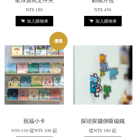
星球居民文件夾
動物方包
NT$ 180
NT$ 450
加入購物車
加入購物車
優惠
祝福小卡
探頭探腦側吸磁鐵
NT$ 120
從
NT$ 100
起
從
NT$ 180
起