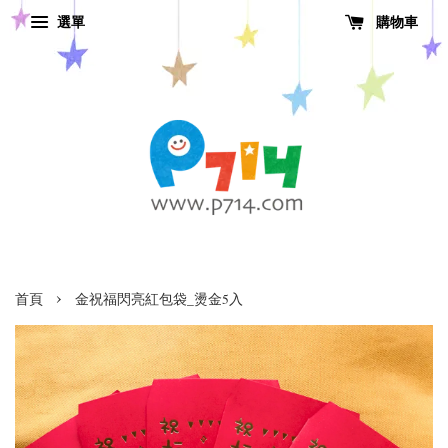
選單
購物車
›
首頁
金祝福閃亮紅包袋_燙金5入