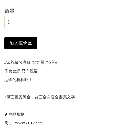
數量
加入購物車
//金祝福閃亮紅包袋_燙金5入//
千言萬語 只有祝福
是金的祝福喔！
*單面圖案燙金，背面空白適合書寫文字
★商品規格
尺寸/ W9cm×H19.5cm