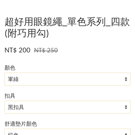
超好用眼鏡繩_單色系列_四款
(附巧用勾)
NT$ 200
NT$ 250
顏色
扣具
舒適墊片顏色