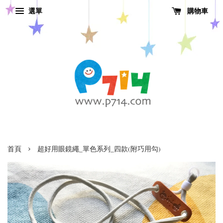
選單
購物車
›
首頁
超好用眼鏡繩_單色系列_四款(附巧用勾)