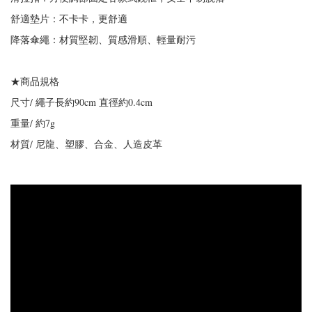
舒適墊片：不卡卡，更舒適
降落傘繩：材質堅韌、質感滑順、輕量耐污
★商品規格
尺寸/ 繩子長約90cm 直徑約0.4cm
重量/ 約7g
材質/ 尼龍、塑膠、合金、人造皮革