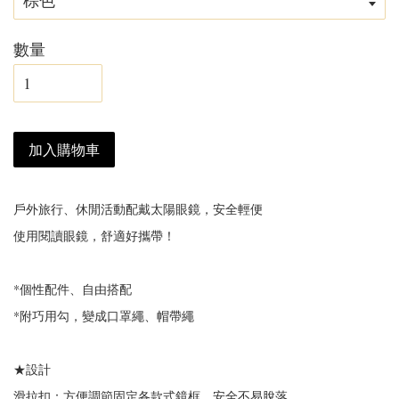
數量
加入購物車
戶外旅行、休閒活動配戴太陽眼鏡，安全輕便
使用閱讀眼鏡，舒適好攜帶！
*個性配件、自由搭配
*附巧用勾，變成口罩繩、帽帶繩
★設計
滑拉扣：方便調節固定各款式鏡框，安全不易脫落