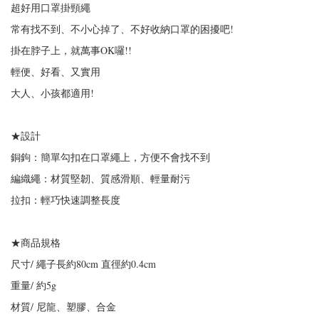
超好用口罩掛頸繩
常有找不到、不小心掉了、不好收納口罩的困擾吧!
掛在脖子上，就萬事OK囉!!
輕便、好看、又實用
大人、小孩都適用!
★設計
銅鉤：簡單勾扣在口罩繩上，方便不會找不到
編織繩：材質堅韌、質感滑順、輕量耐污
拉扣：輕巧快速調整長度
★商品規格
尺寸/ 繩子長約80cm 直徑約0.4cm
重量/ 約5g
材質/ 尼龍、塑膠、合金