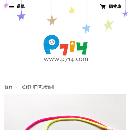
選單
購物車
›
首頁
超好用口罩掛頸繩