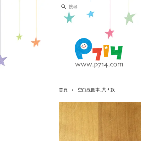
搜尋
›
首頁
空白線圈本_共 5 款