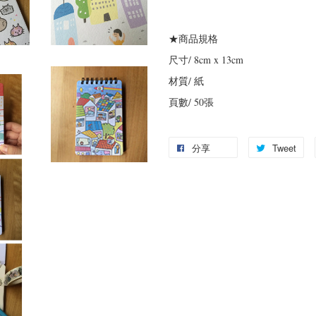
★商品規格
尺寸/ 8cm x 13cm
材質/ 紙
頁數/ 50張
分享
Tweet