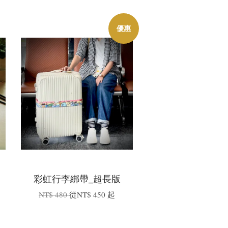
優惠
彩虹行李綁帶_超長版
NT$ 480
從
NT$ 450
起