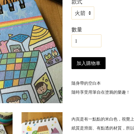
款式
數量
加入購物車
隨身帶的空白本
隨時享受用筆自在塗鴉的樂趣！
內頁是有一點點的米白色，視覺
紙質是滑面、有點透的材質，所