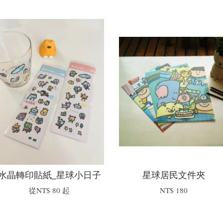
水晶轉印貼紙_星球小日子
星球居民文件夾
從
NT$ 80
起
NT$ 180