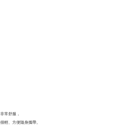
上非常舒服，
以很輕、方便隨身攜帶。