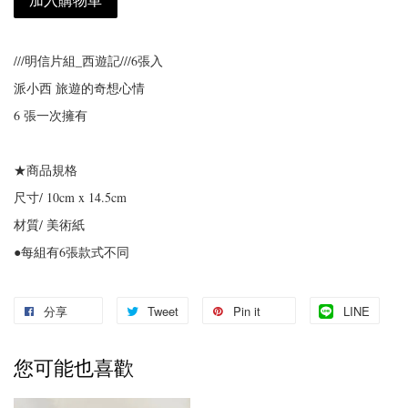
///明信片組_西遊記///6張入
派小西 旅遊的奇想心情
6 張一次擁有
★商品規格
尺寸/ 10cm x 14.5cm
材質/ 美術紙
●每組有6張款式不同
分享
Tweet
Pin it
LINE
您可能也喜歡