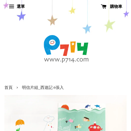
選單
購物車
›
首頁
明信片組_西遊記 6張入