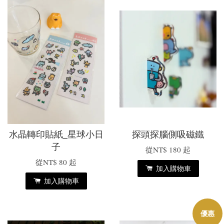
水晶轉印貼紙_星球小日
探頭探腦側吸磁鐵
子
從
NT$ 180
起
從
NT$ 80
起
加入購物車
加入購物車
優惠