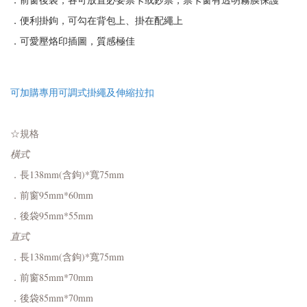
．便利掛鉤，可勾在背包上、掛在配繩上
．可愛壓烙印插圖，質感極佳
可加購專用可調式掛繩及伸縮拉扣
☆
規格
橫式
．長138mm(含鉤)*寬75mm
．前窗95mm*60mm
．後袋95mm*55mm
直式
．長138mm(含鉤)*寬75mm
．前窗85mm*70mm
．後袋85mm*70mm