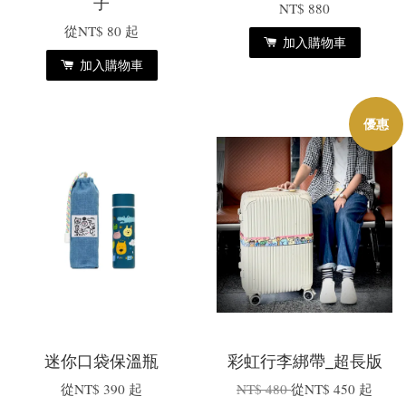
子
NT$ 880
從
NT$ 80
起
加入購物車
加入購物車
優惠
迷你口袋保溫瓶
彩虹行李綁帶_超長版
從
NT$ 390
起
NT$ 480
從
NT$ 450
起