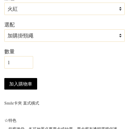
選配
數量
加入購物車
Smile卡夾 直式橫式
☆
特色
．前窗後袋，各可放置必要票卡或鈔票，票卡窗有透明霧膜保護