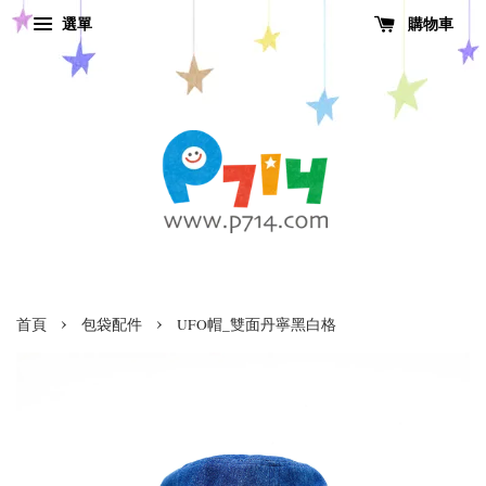
選單
購物車
›
›
首頁
包袋配件
UFO帽_雙面丹寧黑白格