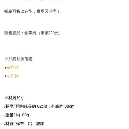
帽緣可折出造型，實用又時尚！
限量贈品：帽帶繩（市價220元）
☆加購配飾優惠
●
繡布貼
●
小布飾
☆材質尺寸
/長度/ 帽內緣長約 62cm，外緣約 88cm
/重量/ 約100g
/材質/ 棉布、鋁、塑膠