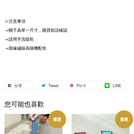
☆注意事項
→帽子為單一尺寸，購買前請確認
→請用手洗陰乾
→面緣繡線為隨機配色
分享
Tweet
Pin it
LINE
您可能也喜歡
優惠
優惠