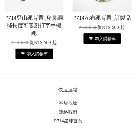
P714登山繩背帶_豬鼻調
P714花布繩背帶_訂製品
繩長度可客製打字手機
NT$ 680
從
NT$ 600
起
繩
加入購物車
NT$ 600
從
NT$ 500
起
加入購物車
快速連結
本店地址
連絡我們
P714星球首頁