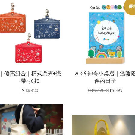
優
｜優惠組合｜橫式票夾+織
2O26 神奇小桌曆｜溫暖
帶+拉扣
伴的日子
NT$ 420
NT$ 520
NT$ 399