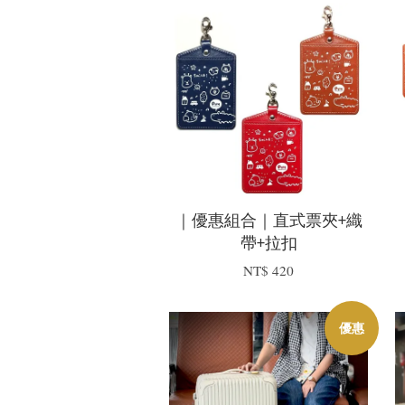
｜優惠組合｜直式票夾+織
帶+拉扣
NT$ 420
優惠