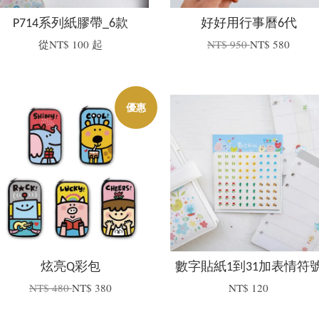
P714系列紙膠帶_6款
好好用行事曆6代
從
NT$ 100
起
NT$ 950
NT$ 580
優惠
炫亮Q彩包
數字貼紙1到31加表情符
NT$ 480
NT$ 380
NT$ 120