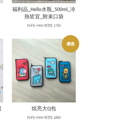
福利品_Hello水瓶_500ml_冷
熱皆宜_附束口袋
NT$ 380
NT$ 150
優惠
號
炫亮大Q包
NT$ 580
NT$ 480