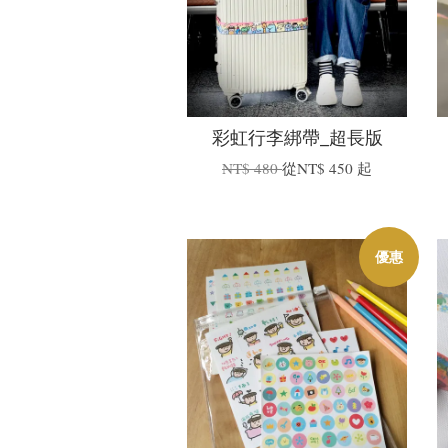
彩虹行李綁帶_超長版
NT$ 480
從
NT$ 450
起
優惠