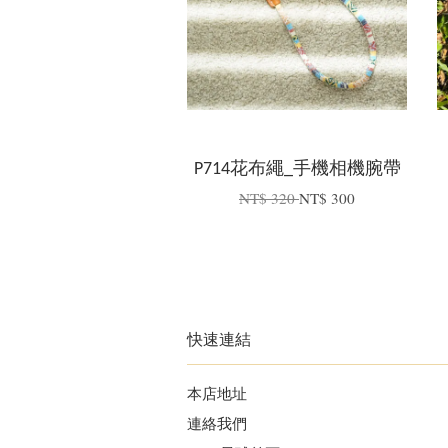
P714花布繩_手機相機腕帶
NT$ 320
NT$ 300
快速連結
本店地址
連絡我們