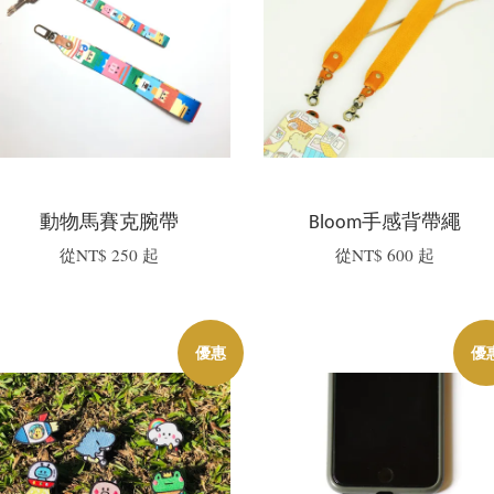
動物馬賽克腕帶
Bloom手感背帶繩
從
NT$ 250
起
從
NT$ 600
起
優惠
優