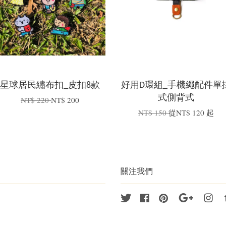
星球居民繡布扣_皮扣8款
好用D環組_手機繩配件單
式側背式
NT$ 220
NT$ 200
NT$ 150
從
NT$ 120
起
關注我們
Twitter
Facebook
Pinterest
Google
Ins