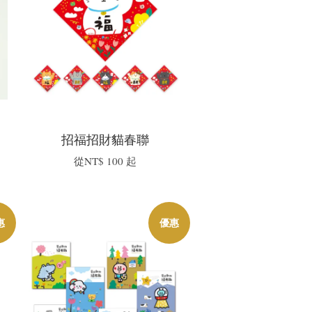
招福招財貓春聯
從
NT$ 100
起
惠
優惠