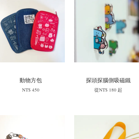
動物方包
探頭探腦側吸磁鐵
NT$ 450
從
NT$ 180
起