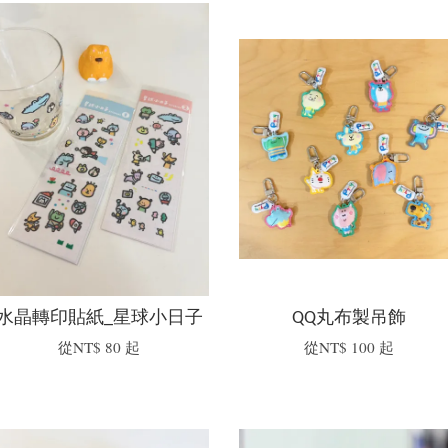
水晶轉印貼紙_星球小日子
QQ丸布製吊飾
從
NT$ 80
起
從
NT$ 100
起