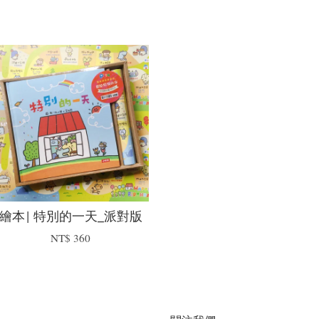
繪本| 特別的一天_派對版
NT$ 360