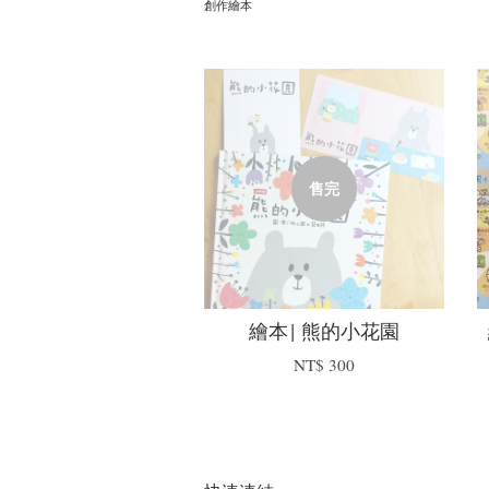
創作繪本
售完
繪本| 熊的小花園
NT$ 300