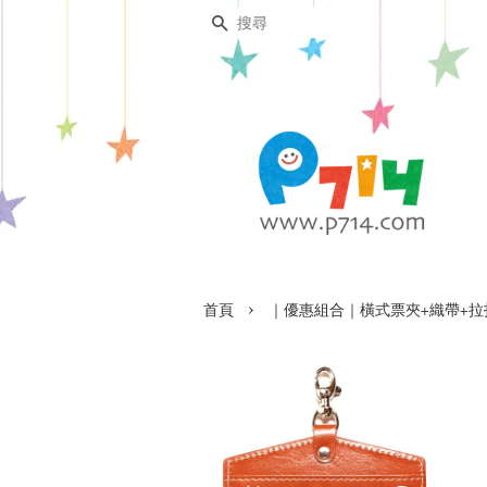
搜尋
›
首頁
｜優惠組合｜橫式票夾+織帶+拉