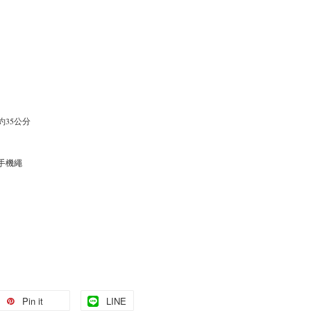
約35公分
手機繩
Pin it
LINE