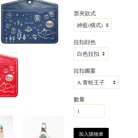
票夾款式
拉扣顔色
拉扣圖案
數量
加入購物車