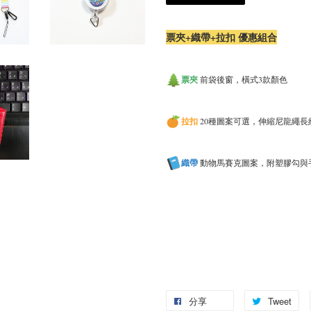
票夾+織帶+拉扣 優惠組合
票夾
前袋後窗，橫式3款顏色
拉扣
20種圖案可選，伸縮尼龍繩長
織帶
動物馬賽克圖案，附塑膠勾與
分享
Tweet