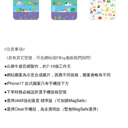
//注意事項//
《若有其它型號，可在網站或FB/ig連絡我們詢問》
犀牛盾官網製作，約7-10個工作天
●由
●網站圖案為示意合成圖片，因應不同規格，圖案會略有不同
●iPhone17 款式圖案只有手機殼下方
●下單時務必確認所選手機規格型號
●
選擇
olidX強化吸震
標準版（可加購
MagSafe）
●選擇Clear手機殼，為全透明款（暫無MagSafe選擇）