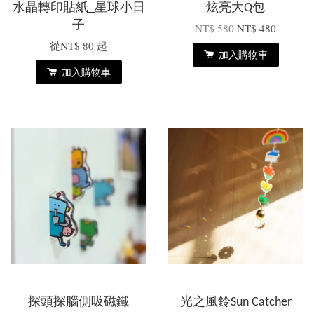
水晶轉印貼紙_星球小日
炫亮大Q包
子
NT$ 580
NT$ 480
從
NT$ 80
起
加入購物車
加入購物車
探頭探腦側吸磁鐵
光之風鈴Sun Catcher