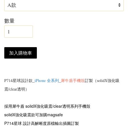
數量
加入購物車
P714星球設計款_
iPhone 全系列
_
犀牛盾手機殼
訂製（solidX強化吸
震/clear透明）
採用犀牛盾
solidX強化吸震/
clear透明
系列手機殼
solidX強化吸震款可加購magsafe
P714星球 設計高解晰度原檔輸出插圖
訂製