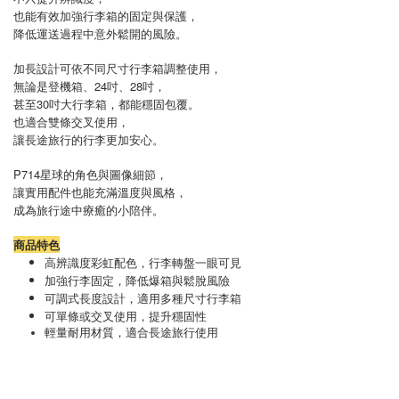
也能有效加強行李箱的固定與保護，
降低運送過程中意外鬆開的風險。
加長設計可依不同尺寸行李箱調整使用，
無論是登機箱、24吋、28吋，
甚至30吋大行李箱，都能穩固包覆。
也適合雙條交叉使用，
讓長途旅行的行李更加安心。
P714星球的角色與圖像細節，
讓實用配件也能充滿溫度與風格，
成為旅行途中療癒的小陪伴。
商品特色
高辨識度彩虹配色，行李轉盤一眼可見
加強行李固定，降低爆箱與鬆脫風險
可調式長度設計，適用多種尺寸行李箱
可單條或交叉使用，提升穩固性
輕量耐用材質，適合長途旅行使用