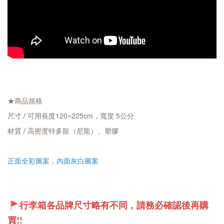
★商品規格
可用長度120~225cm，寬度 5公分
尺寸 / 
材質 / 高密度特多龍（尼龍）、塑膠
正面全彩圖案，內面灰白圖案
行李箱各品牌尺寸略有不同，請務必確認後再購
買!!