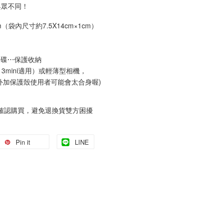
與眾不同！
5cm（袋內尺寸約7.5X14cm×1cm）
硬碟⋯保護收納
、13mini適用）或輕薄型相機，
外加保護殼使用者可能會太合身喔)
確認購買，避免退換貨雙方困擾
Pin it
LINE