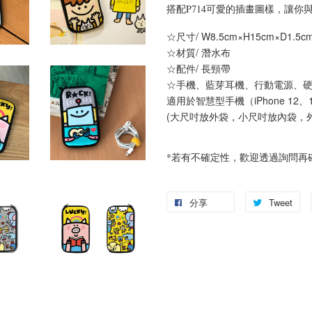
搭配P714可愛的插畫圖樣，讓你
☆尺寸/ W8.5cm×H15cm×D1.
☆材質/ 潛水布
☆配件/ 長頸帶
☆手機、藍芽耳機、行動電源、
適用於智慧型手機（iPhone 12
(大尺吋放外袋，小尺吋放內袋，
*若有不確定性，歡迎透過詢問再
分享
Tweet