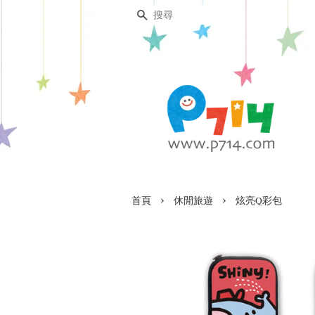
搜尋
›
›
首頁
休閒旅遊
炫亮Q彩包