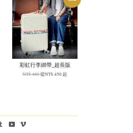
彩虹行李綁帶_超長版
NT$ 480
從
NT$ 450
起
tagram
Tumblr
YouTube
Vimeo