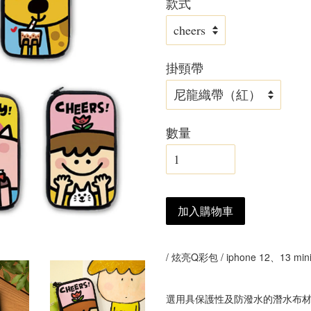
款式
掛頸帶
數量
加入購物車
/ 炫亮Q彩包 / iphone 12、13 mi
選用具保護性及防潑水的潛水布